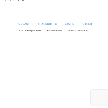
PODCAST
TRANSCRIPTS
STORE
OTHER
©2013 Bilingual News
Privacy Policy
Terms & Conditions