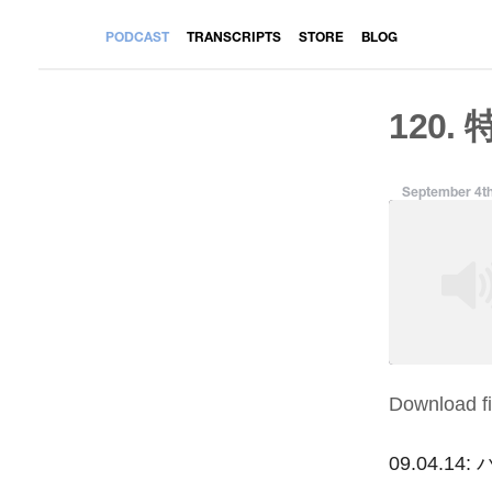
PODCAST
TRANSCRIPTS
STORE
BLOG
120. 
September 4th
Download fi
SHARE
RSS FEED
LINK
09.04.14