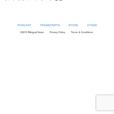
PODCAST
TRANSCRIPTS
STORE
OTHER
©2013 Bilingual News
Privacy Policy
Terms & Conditions