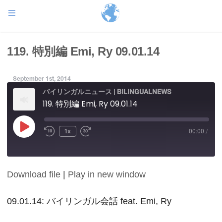
119. 特別編 Emi, Ry 09.01.14
September 1st, 2014
バイリンガルニュース | BILINGUALNEWS
119. 特別編 Emi, Ry 09.01.14
Play
1x
00:00
/
Episode
Download file
|
Play in new window
SHARE
RSS FEED
LINK
09.01.14: バイリンガル会話 feat. Emi, Ry
EMBED