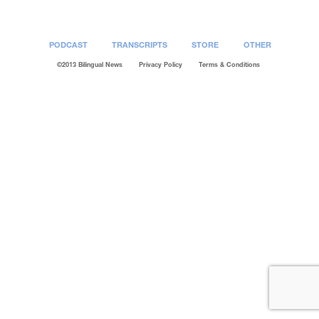
PODCAST
TRANSCRIPTS
STORE
OTHER
©2013 Bilingual News
Privacy Policy
Terms & Conditions