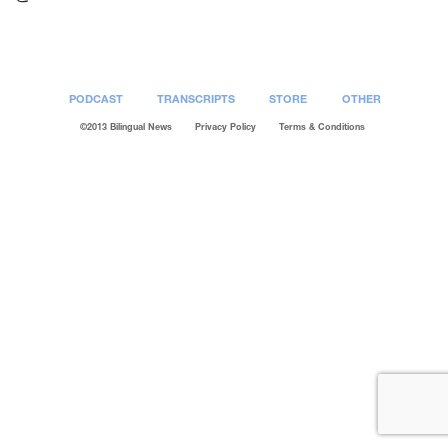
PODCAST
TRANSCRIPTS
STORE
OTHER
©2013 Bilingual News
Privacy Policy
Terms & Conditions