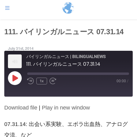
111. バイリンガルニュース 07.31.14
July 31st, 2014
バイリンガルニュース | BILINGUALNEWS
111. バイリンガルニュース 07.31.14
Play
1x
00:00
/
Episode
Download file
|
Play in new window
SHARE
RSS FEED
LINK
07.31.14: 出会い系実験、エボラ出血熱、アナログ
交流、など
EMBED