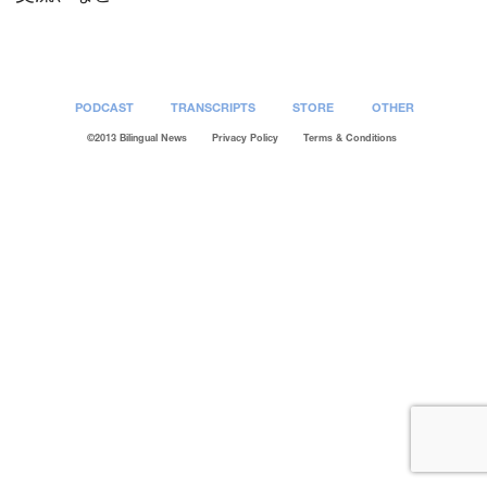
PODCAST
TRANSCRIPTS
STORE
OTHER
©2013 Bilingual News
Privacy Policy
Terms & Conditions