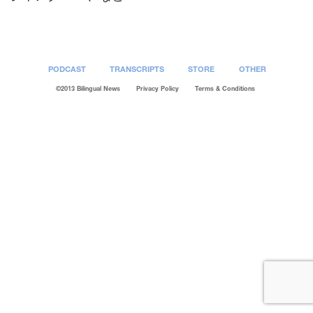
PODCAST
TRANSCRIPTS
STORE
OTHER
©2013 Bilingual News
Privacy Policy
Terms & Conditions