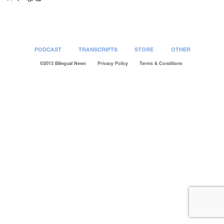
PODCAST
TRANSCRIPTS
STORE
OTHER
©2013 Bilingual News
Privacy Policy
Terms & Conditions