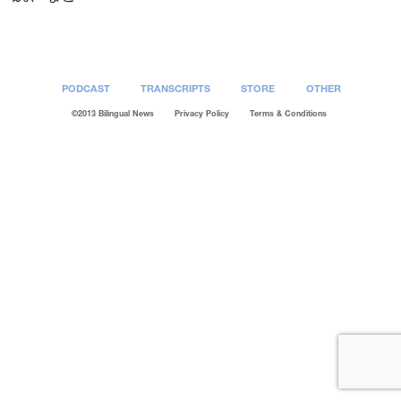
PODCAST
TRANSCRIPTS
STORE
OTHER
©2013 Bilingual News
Privacy Policy
Terms & Conditions