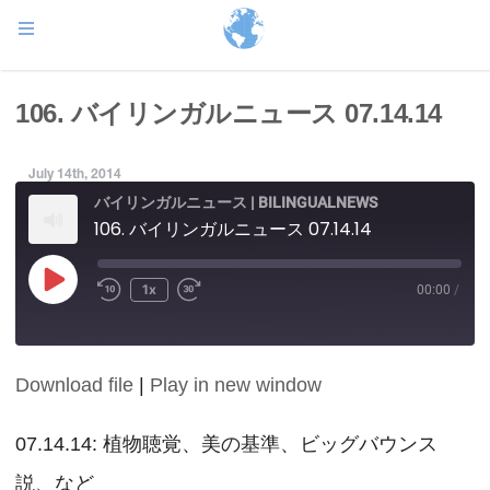
106. バイリンガルニュース 07.14.14
July 14th, 2014
バイリンガルニュース | BILINGUALNEWS
106. バイリンガルニュース 07.14.14
Play
1x
00:00
/
Episode
Download file
|
Play in new window
SHARE
RSS FEED
LINK
07.14.14: 植物聴覚、美の基準、ビッグバウンス
説、など
EMBED