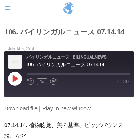
106. バイリンガルニュース 07.14.14
July 14th, 2014
バイリンガルニュース | BILINGUALNEWS
106. バイリンガルニュース 07.14.14
Play
1x
00:00
/
Episode
Download file
|
Play in new window
SHARE
RSS FEED
LINK
07.14.14: 植物聴覚、美の基準、ビッグバウンス
説、など
EMBED