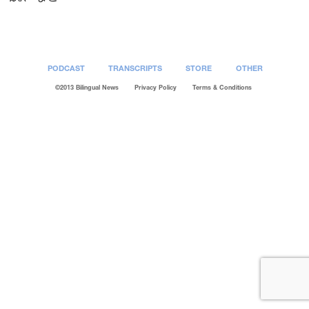
PODCAST
TRANSCRIPTS
STORE
OTHER
©2013 Bilingual News
Privacy Policy
Terms & Conditions