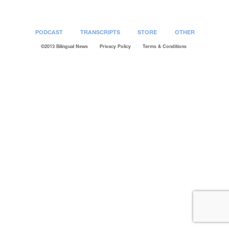
PODCAST
TRANSCRIPTS
STORE
OTHER
©2013 Bilingual News
Privacy Policy
Terms & Conditions