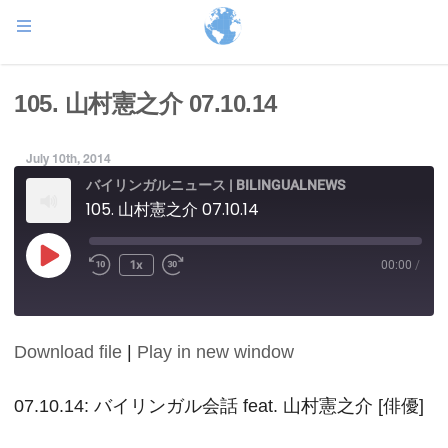
105. 山村憲之介 07.10.14
July 10th, 2014
バイリンガルニュース | BILINGUALNEWS
105. 山村憲之介 07.10.14
Play
1x
00:00
/
Episode
Download file
|
Play in new window
SHARE
RSS FEED
LINK
07.10.14: バイリンガル会話 feat. 山村憲之介 [俳優]
EMBED