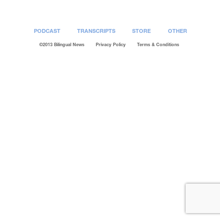
PODCAST
TRANSCRIPTS
STORE
OTHER
©2013 Bilingual News
Privacy Policy
Terms & Conditions