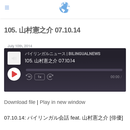
105. 山村憲之介 07.10.14
July 10th, 2014
バイリンガルニュース | BILINGUALNEWS
105. 山村憲之介 07.10.14
Play
1x
00:00
/
Episode
Download file
|
Play in new window
SHARE
RSS FEED
LINK
07.10.14: バイリンガル会話 feat. 山村憲之介 [俳優]
EMBED