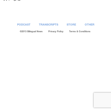
PODCAST
TRANSCRIPTS
STORE
OTHER
©2013 Bilingual News
Privacy Policy
Terms & Conditions