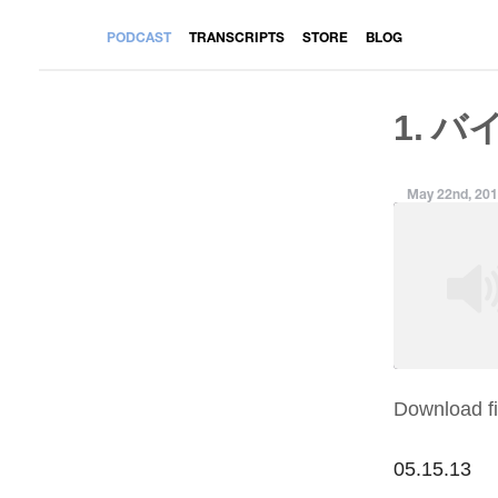
PODCAST
TRANSCRIPTS
STORE
BLOG
1. バ
May 22nd, 20
Download fi
SHARE
RSS FEED
LINK
05.15.13