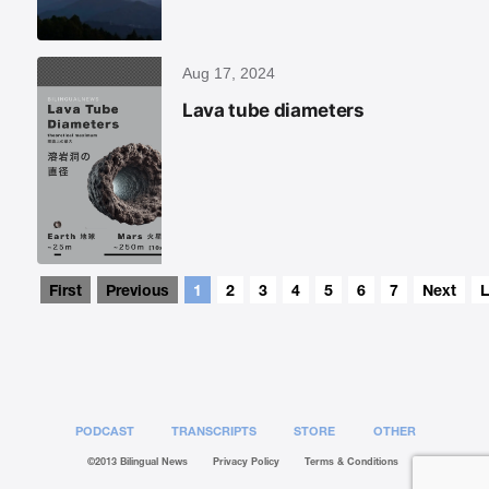
Aug 17, 2024
Lava tube diameters
First
Previous
1
2
3
4
5
6
7
Next
L
PODCAST
TRANSCRIPTS
STORE
OTHER
©2013 Bilingual News
Privacy Policy
Terms & Conditions